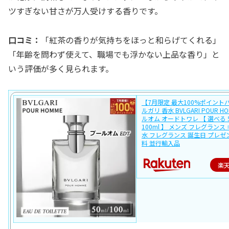
ツすぎない甘さが万人受けする香りです。
口コミ：
「紅茶の香りが気持ちをほっと和らげてくれる」
「年齢を問わず使えて、職場でも浮かない上品な香り」と
いう評価が多く見られます。
【7月限定 最大100%ポイント
ルガリ 香水 BVLGARI POUR H
ルオム オードトワレ 【 選べる 5
100ml 】 メンズ フレグランス
水 フレグランス 誕生日 プレゼ
料 並行輸入品
楽