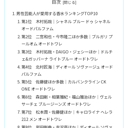
目次
男性芸能人が愛用する香水ランキングTOP10
第1位 木村拓哉｜シャネル ブルー ドゥ シャネル
オードパルファム
第2位 二宮和也・今市隆二ほか多数｜ブルガリ プ
ールオム オードトワレ
第3位 木村拓哉・DAIGO・ジェシーほか｜ドルチ
ェ&ガッバーナ ライトブルー オードトワレ
第4位 北村匠海｜ディオール ソヴァージュ オード
パルファム
第5位 佐藤健ほか多数｜カルバンクライン CK
ONE オードトワレ
第6位 森田剛・相葉雅紀・福山雅治ほか｜ヴェル
サーチェ ブルージーンズ オードトワレ
第7位 松本潤・佐藤健ほか｜キャロライナ ヘレラ
212 メン オードトワレ
第8位 岩田剛典・吉沢亮ほか｜ディオール ソヴァ