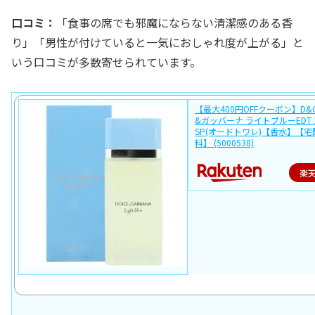
口コミ：
「食事の席でも邪魔にならない清潔感のある香
り」「男性が付けていると一気におしゃれ度が上がる」と
いう口コミが多数寄せられています。
【最大400円OFFクーポン】D
&ガッバーナ ライトブルーEDT 1
SP(オードトワレ)【香水】【
料】 (5000538)
楽