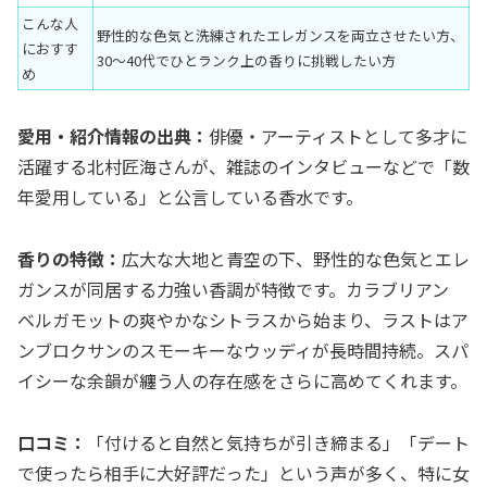
こんな人
野性的な色気と洗練されたエレガンスを両立させたい方、
におすす
30〜40代でひとランク上の香りに挑戦したい方
め
愛用・紹介情報の出典：
俳優・アーティストとして多才に
活躍する北村匠海さんが、雑誌のインタビューなどで「数
年愛用している」と公言している香水です。
香りの特徴：
広大な大地と青空の下、野性的な色気とエレ
ガンスが同居する力強い香調が特徴です。カラブリアン
ベルガモットの爽やかなシトラスから始まり、ラストはア
ンブロクサンのスモーキーなウッディが長時間持続。スパ
イシーな余韻が纏う人の存在感をさらに高めてくれます。
口コミ：
「付けると自然と気持ちが引き締まる」「デート
で使ったら相手に大好評だった」という声が多く、特に女