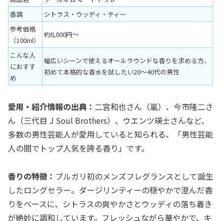
香調
シトラス・ウッディ・ティー
参考価格
約8,000円〜
（100ml）
こんな人
幅広いシーンで使えるオールラウンドな香りを求める方、
におすす
初めて本格的な香水を試したい20〜40代の男性
め
愛用・紹介情報の出典：
二宮和也さん（嵐）、今市隆二さ
ん（三代目 J Soul Brothers）、ウエンツ瑛士さんなど、
多数の男性芸能人が愛用していると知られる、「男性芸能
人の間でトップ人気を誇る香り」です。
香りの特徴：
ブルガリ初のメンズフレグランスとして誕生
したロングセラー。ダージリンティーの穏やかで澄んだ香
りをベースに、シトラスの爽やかさとウッディの落ち着き
が絶妙に調和しています。フレッシュながら華やかで、キ