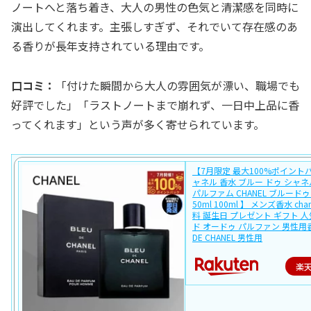
ノートへと落ち着き、大人の男性の色気と清潔感を同時に
演出してくれます。主張しすぎず、それでいて存在感のあ
る香りが長年支持されている理由です。
口コミ：
「付けた瞬間から大人の雰囲気が漂い、職場でも
好評でした」「ラストノートまで崩れず、一日中上品に香
ってくれます」という声が多く寄せられています。
【7月限定 最大100%ポイント
ャネル 香水 ブルー ドゥ シャネ
パルファム CHANEL ブルードゥ
50ml 100ml 】 メンズ香水 cha
料 誕生日 プレゼント ギフト 人
ド オードゥ パルファン 男性用香
DE CHANEL 男性用
楽