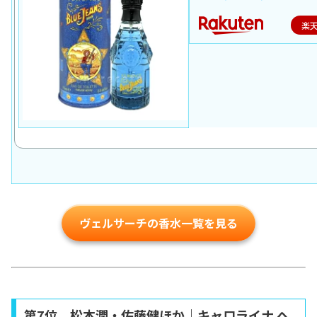
楽
ヴェルサーチの香水一覧を見る
第7位 松本潤・佐藤健ほか｜キャロライナ ヘ