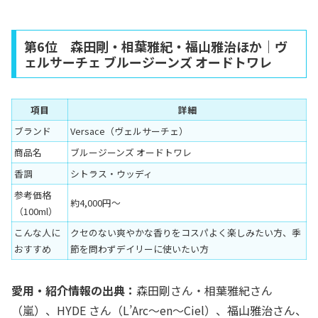
第6位 森田剛・相葉雅紀・福山雅治ほか｜ヴ
ェルサーチェ ブルージーンズ オードトワレ
項目
詳細
ブランド
Versace（ヴェルサーチェ）
商品名
ブルージーンズ オードトワレ
香調
シトラス・ウッディ
参考価格
約4,000円〜
（100ml）
こんな人に
クセのない爽やかな香りをコスパよく楽しみたい方、季
おすすめ
節を問わずデイリーに使いたい方
愛用・紹介情報の出典：
森田剛さん・相葉雅紀さん
（嵐）、HYDE さん（L’Arc～en～Ciel）、福山雅治さん、