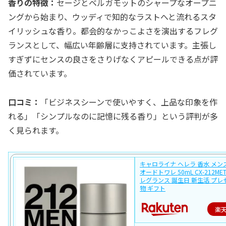
香りの特徴：
セージとベルガモットのシャープなオープニ
ングから始まり、ウッディで知的なラストへと流れるスタ
イリッシュな香り。都会的なかっこよさを演出するフレグ
ランスとして、幅広い年齢層に支持されています。主張し
すぎずにセンスの良さをさりげなくアピールできる点が評
価されています。
口コミ：
「ビジネスシーンで使いやすく、上品な印象を作
れる」「シンプルなのに記憶に残る香り」という評判が多
く見られます。
キャロライナ ヘレラ 香水 メンズ 
オードトワレ 50mL CX-212MET
レグランス 誕生日 新生活 プレ
物 ギフト
楽