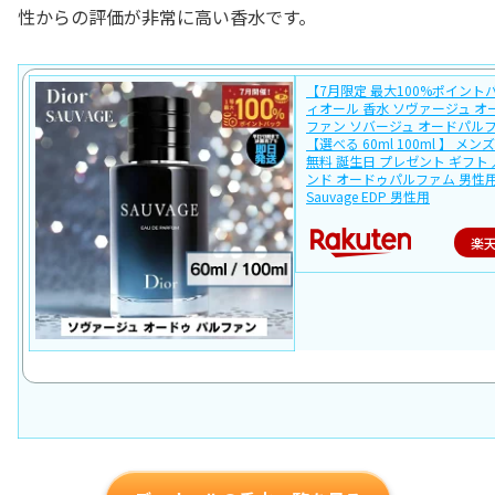
性からの評価が非常に高い香水です。
【7月限定 最大100%ポイント
ィオール 香水 ソヴァージュ オ
ファン ソバージュ オードパルファ
【選べる 60ml 100ml 】 メン
無料 誕生日 プレゼント ギフト 
ンド オードゥパルファム 男性
Sauvage EDP 男性用
楽