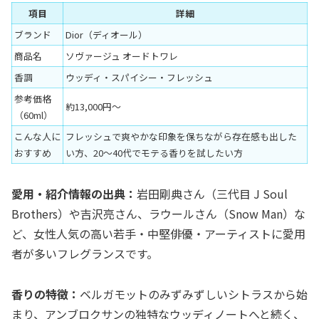
項目
詳細
ブランド
Dior（ディオール）
商品名
ソヴァージュ オードトワレ
香調
ウッディ・スパイシー・フレッシュ
参考価格
約13,000円〜
（60ml）
こんな人に
フレッシュで爽やかな印象を保ちながら存在感も出した
おすすめ
い方、20〜40代でモテる香りを試したい方
愛用・紹介情報の出典：
岩田剛典さん（三代目 J Soul
Brothers）や吉沢亮さん、ラウールさん（Snow Man）な
ど、女性人気の高い若手・中堅俳優・アーティストに愛用
者が多いフレグランスです。
香りの特徴：
ベルガモットのみずみずしいシトラスから始
まり、アンブロクサンの独特なウッディノートへと続く、