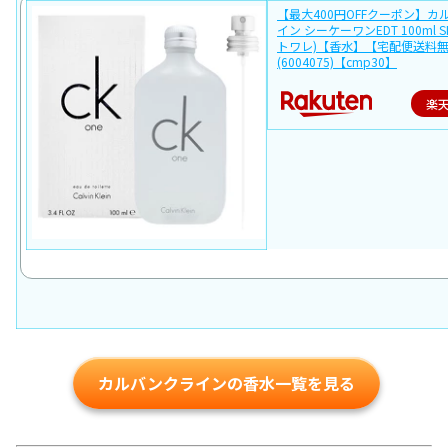
【最大400円OFFクーポン】カ
イン シーケーワンEDT 100ml 
トワレ)【香水】【宅配便送料
(6004075)【cmp30】
楽
カルバンクラインの香水一覧を見る