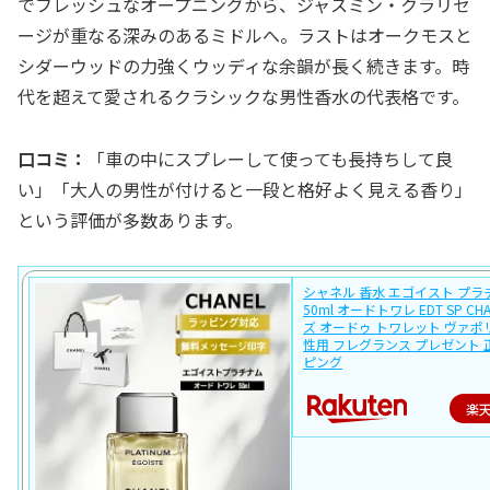
でフレッシュなオープニングから、ジャスミン・クラリセ
ージが重なる深みのあるミドルへ。ラストはオークモスと
シダーウッドの力強くウッディな余韻が長く続きます。時
代を超えて愛されるクラシックな男性香水の代表格です。
口コミ：
「車の中にスプレーして使っても長持ちして良
い」「大人の男性が付けると一段と格好よく見える香り」
という評価が多数あります。
シャネル 香水 エゴイスト プラ
50ml オードトワレ EDT SP CH
ズ オードゥ トワレット ヴァポ
性用 フレグランス プレゼント 
ピング
楽