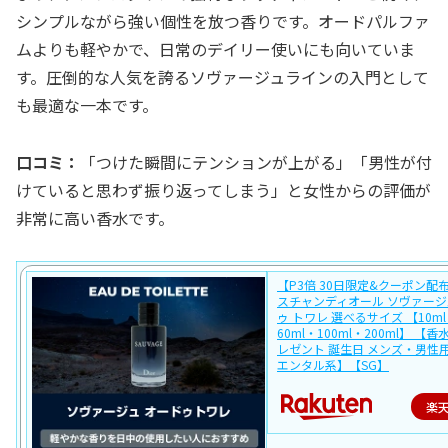
シンプルながら強い個性を放つ香りです。オードパルファ
ムよりも軽やかで、日常のデイリー使いにも向いていま
す。圧倒的な人気を誇るソヴァージュラインの入門として
も最適な一本です。
口コミ：
「つけた瞬間にテンションが上がる」「男性が付
けていると思わず振り返ってしまう」と女性からの評価が
非常に高い香水です。
【P3倍 30日限定&クーポン配
スチャンディオール ソヴァージ
ゥ トワレ 選べるサイズ 【10ml
60ml・100ml・200ml】 【香
レゼント 誕生日 メンズ・男性
エンタル系】【SG】
楽