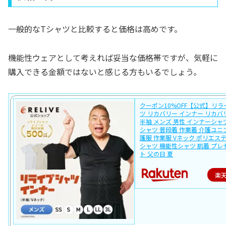
一般的なTシャツと比較すると価格は高めです。
機能性ウェアとして考えれば妥当な価格帯ですが、気軽に
購入できる金額ではないと感じる方もいるでしょう。
クーポン10%OFF【公式】リラ
ツ リカバリー インナー リカ
半袖 メンズ 男性 インナーシャ
シャツ 普段着 作業着 介護ユニ
護服 作業服 Vネック ポリエステ
シャツ 機能性シャツ 肌着 プレ
ト 父の日 夏
楽