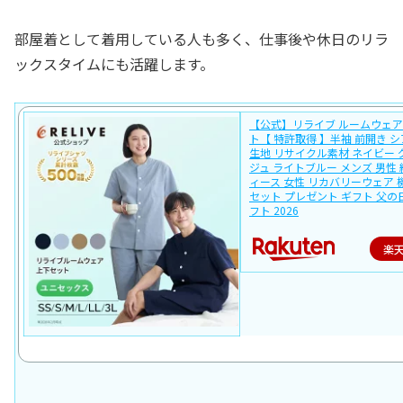
部屋着として着用している人も多く、仕事後や休日のリラ
ックスタイムにも活躍します。
【公式】リライブ ルームウェア
ト【 特許取得 】半袖 前開き 
生地 リサイクル素材 ネイビー 
ジュ ライトブルー メンズ 男性 
ィース 女性 リカバリーウェア 
セット プレゼント ギフト 父の
フト 2026
楽