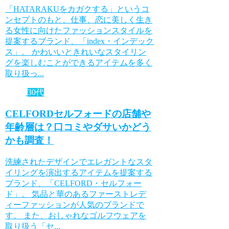
「HATARAKUをカガクする」というコ
ンセプトのもと、仕事、恋に美しく生き
る女性に向けたファッションスタイルを
提案するブランド、「index・インデック
ス」。 かわいいときれいなスタイリン
グを楽しむことができるアイテムを多く
取り扱っ...
30代
CELFORDセルフォードの店舗や
年齢層は？口コミやダサいかどう
かも調査！
洗練されたデザインでエレガントなスタ
イリングを演出するアイテムを提案する
ブランド、「CELFORD・セルフォー
ド」。 気品と華のあるファーストレデ
ィーファッションが人気のブランドで
す。 また、おしゃれなゴルフウェアを
取り扱う「セ...