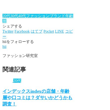
20代
30代
40代
ファッションブランド年齢
層
シェアする
Twitter
Facebook
はてブ
Pocket
LINE
コピ
ー
hiiをフォローする
hii
ファッション研究室
関連記事
20代
インデックスindexの店舗・年齢
層や口コミは？ダサいかどうかも
調査！