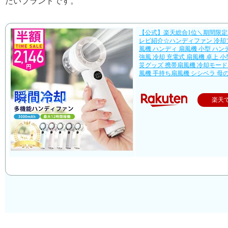
たいブランドです。
【公式】楽天総合1位＼期間限定2
レビ紹介☆ハンディファン 冷却
風機 ハンディ 扇風機 小型 ハ
強風 冷却 充電式 扇風機 卓上 
災グッズ 携帯扇風機 冷却モード cici
風機 手持ち扇風機 シシベラ 母
楽天