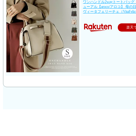
ワンハンドル2wayトートバッグ
ューアル【aroco/アロコ】 母の日
ヴィータフェリーチェ（VitaFelic
楽天