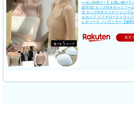
ーポン利用で！】お買い物マラ
楽天1位 カップ付きキャミソール
丈 カップ付きインナー シンプ
ルカップ リブ ナローストラップ
レディース ノンワイヤー【送料
楽天