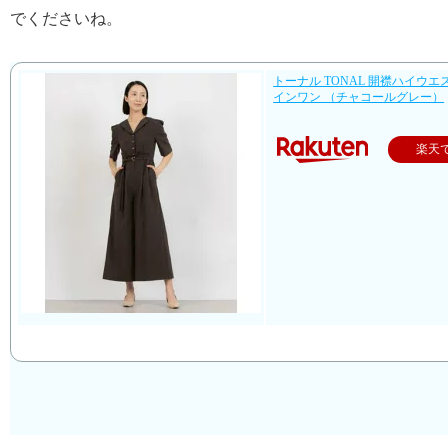
でくださいね。
トーナル TONAL 開襟ハイウ
インワン （チャコールグレー）
楽天