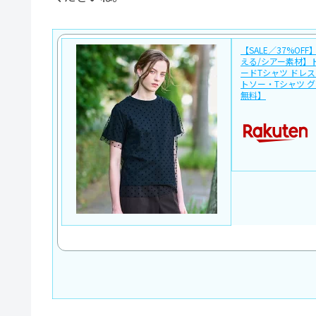
【SALE／37%OFF】
える/シアー素材】
ードTシャツ ドレス
トソー・Tシャツ 
無料】