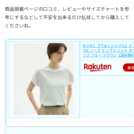
商品掲載ページの口コミ、レビューやサイズチャートを参
考にするなどして不安を出来るだけ払拭してから購入して
くださいね。
N.O.R.C 【ウォッシャブル】
TEE ノーク トップス ニット ホ
ック ブルー ブラウン【送料無
楽