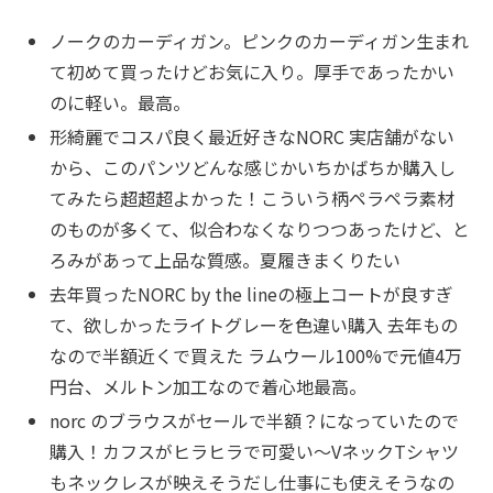
ノークのカーディガン。ピンクのカーディガン生まれ
て初めて買ったけどお気に入り。厚手であったかい
のに軽い。最高。
形綺麗でコスパ良く最近好きなNORC 実店舗がない
から、このパンツどんな感じかいちかばちか購入し
てみたら超超超よかった！こういう柄ペラペラ素材
のものが多くて、似合わなくなりつつあったけど、と
ろみがあって上品な質感。夏履きまくりたい
去年買ったNORC by the lineの極上コートが良すぎ
て、欲しかったライトグレーを色違い購入 去年もの
なので半額近くで買えた ラムウール100%で元値4万
円台、メルトン加工なので着心地最高。
norc のブラウスがセールで半額？になっていたので
購入！カフスがヒラヒラで可愛い〜VネックTシャツ
もネックレスが映えそうだし仕事にも使えそうなの