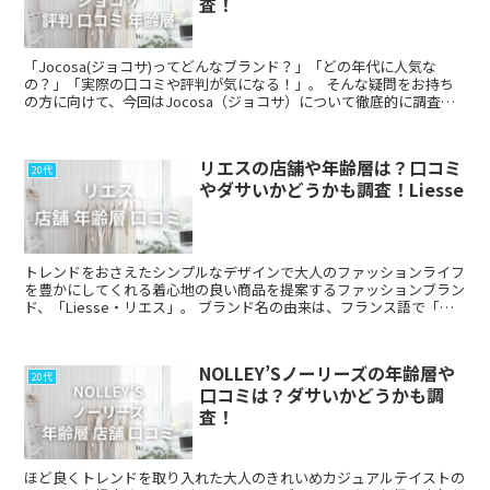
査！
「Jocosa(ジョコサ)ってどんなブランド？」「どの年代に人気な
の？」「実際の口コミや評判が気になる！」。 そんな疑問をお持ち
の方に向けて、今回はJocosa（ジョコサ）について徹底的に調査し
ました。 価格帯や購入でき...
リエスの店舗や年齢層は？口コミ
20代
やダサいかどうかも調査！Liesse
トレンドをおさえたシンプルなデザインで大人のファッションライフ
を豊かにしてくれる着心地の良い商品を提案するファッションブラン
ド、「Liesse・リエス」。 ブランド名の由来は、フランス語で「歓
喜」を意味しています。 トレンドを取...
NOLLEY’Sノーリーズの年齢層や
20代
口コミは？ダサいかどうかも調
査！
ほど良くトレンドを取り入れた大人のきれいめカジュアルテイストの