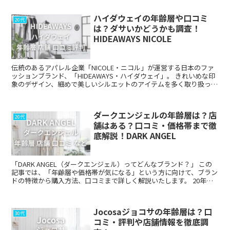
ハイダウェイの年齢層や口コミ
20代
は？ダサいかどうかも調査！
HIDEAWAYS NICOLE
伝統のあるアパレル企業「NICOLE・ニコル」が運営する日本のファ
ッションブランド、「HIDEAWAYS・ハイダウェイ」。 きれいめな印
象のデザイン、細めで美しいシルエットのアイテムを多く取り扱って
います。 この記事では ...
ダークエンジェルの年齢層は？店
20代
舗はある？口コミ・価格帯まで徹
底解説！DARK ANGEL
「DARK ANGEL（ダークエンジェル）ってどんなブランド？」 この
記事では、「年齢層や価格帯が気になる」という方に向けて、ブラン
ドの特徴から購入方法、口コミまで詳しく解説いたします。 20年以
上の歴史を持つ日本のレディースフ...
Jocosaジョコサの年齢層は？口
30代
コミ・評判や店舗情報を徹底調