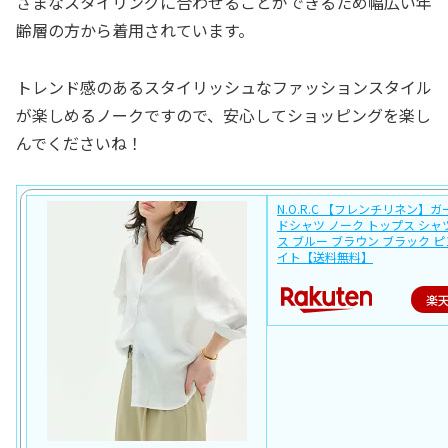
ざまなスタイリングに合わせることができるため幅広い年
齢層の方から着用されています。
トレンド感のあるスタイリッシュなファッションスタイル
が楽しめるノークですので、安心してショッピングを楽し
んでくださいね！
N.O.R.C 【フレンチリネン】
ドシャツ ノーク トップス シ
ス ブルー ブラウン ブラック ピ
イト【送料無料】
楽