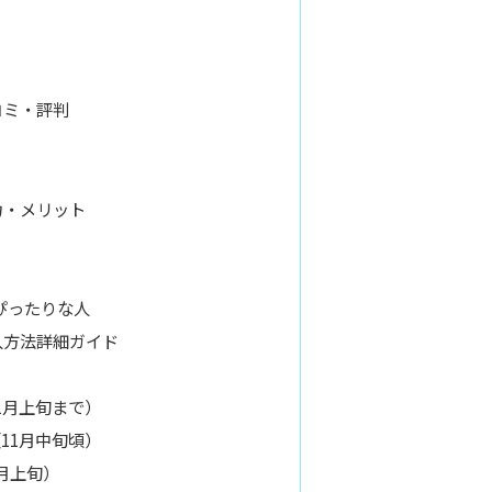
コミ・評判
力・メリット
がぴったりな人
入方法詳細ガイド
（11月上旬まで）
日（11月中旬頃）
1月上旬）