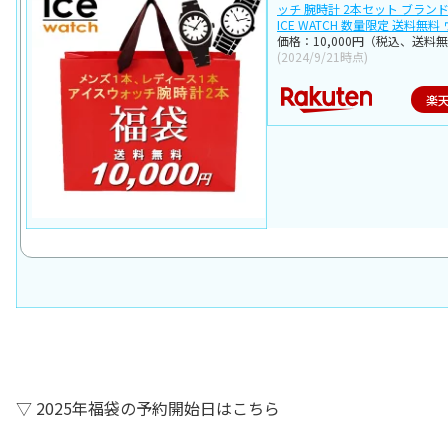
ッチ 腕時計 2本セット ブラン
ICE WATCH 数量限定 送料無料
価格：10,000円（税込、送料無
(2024/9/21時点)
楽
▽ 2025年福袋の予約開始日はこちら