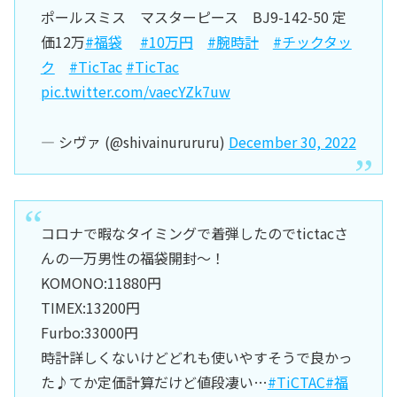
ポールスミス マスターピース BJ9-142-50 定
価12万
#福袋
#10万円
#腕時計
#チックタッ
ク
#TicTac
#TicTac
pic.twitter.com/vaecYZk7uw
— シヴァ (@shivainurururu)
December 30, 2022
コロナで暇なタイミングで着弾したのでtictacさ
んの一万男性の福袋開封〜！
KOMONO:11880円
TIMEX:13200円
Furbo:33000円
時計詳しくないけどどれも使いやすそうで良かっ
た♪てか定価計算だけど値段凄い…
#TiCTAC
#福