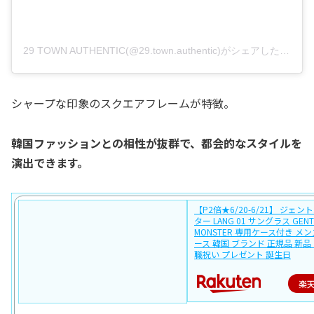
29 TOWN AUTHENTIC(@29.town.authentic)がシェアした投稿
シャープな印象のスクエアフレームが特徴。
韓国ファッションとの相性が抜群で、都会的なスタイルを
演出できます。
【P2倍★6/20-6/21】 ジェ
ター LANG 01 サングラス GENT
MONSTER 専用ケース付き メン
ース 韓国 ブランド 正規品 新品
職祝い プレゼント 誕生日
楽