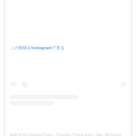
この投稿をInstagramで見る
Mắt Kính GlassyZone – Chuyên Tròng Kính Siêu Mỏng(@mk.glassyzone)がシェアした投稿