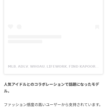
𝗠𝗟𝗕, 𝗔𝗗𝗟𝗩, 𝗪𝗛𝗢𝗔𝗨, 𝗟𝗜𝗙𝗘𝗪𝗢𝗥𝗞, 𝗙𝗜𝗡𝗗 𝗞𝗔𝗣𝗢𝗢𝗥, 𝗟𝗢𝗡𝗚𝗖𝗛𝗔𝗠𝗣,…(@kr.authentic)がシェアした投稿
人気アイドルとのコラボレーションで話題になったモデ
ル。
ファッション感度の高いユーザーから支持されています。