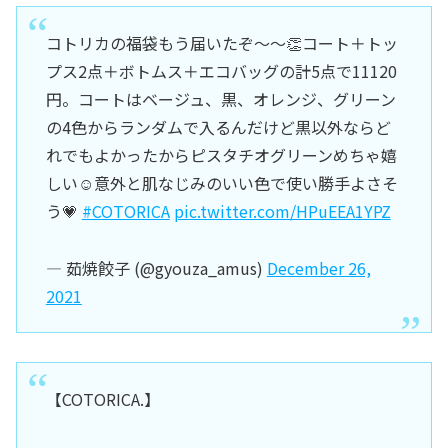
コトリカの福袋もう届いたぞ〜〜👏コート＋トッ
プス2点＋ボトムス＋エコバッグの計5点で11120
円。コートはベージュ、黒、オレンジ、グリーン
の4色からランダムで入るんだけど黒以外ならど
れでもよかったからピスタチオグリーンめちゃ嬉
しい☺️意外と肌なじみのいい色で使い勝手よさそ
う💗
#COTORICA
pic.twitter.com/HPuEEA1YPZ
— 茹焼餃子 (@gyouza_amus)
December 26,
2021
【COTORICA.】