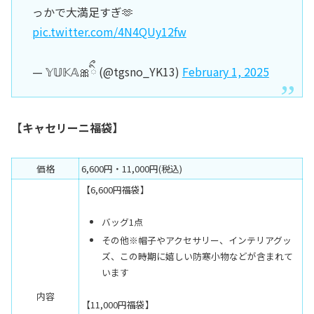
っかで大満足すぎ🫶
pic.twitter.com/4N4QUy12fw
— 𝕐𝕌𝕂𝔸🎀ིྀ (@tgsno_YK13)
February 1, 2025
【キャセリーニ福袋】
価格
6,600円・11,000円(税込)
【6,600円福袋】
バッグ1点
その他※帽子やアクセサリー、インテリアグッ
ズ、この時期に嬉しい防寒小物などが含まれて
います
内容
【11,000円福袋】