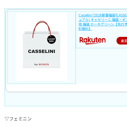
Casselini [2026新春福袋]CASSE
ュアル) キャセリーニ 福袋・
他 福袋 カーキグリーン【先行
料無料】
楽
▽フェミニン