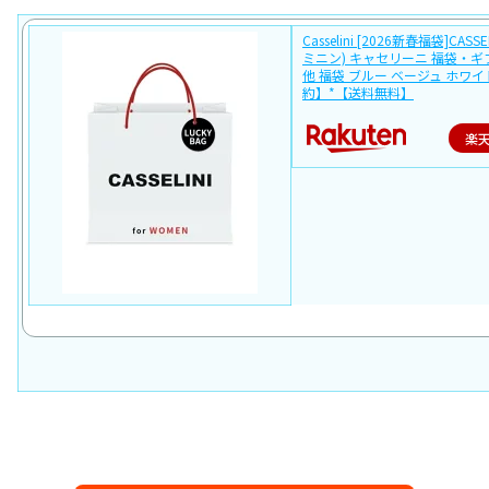
Casselini [2026新春福袋]CASSE
ミニン) キャセリーニ 福袋・
他 福袋 ブルー ベージュ ホワ
約】*【送料無料】
楽