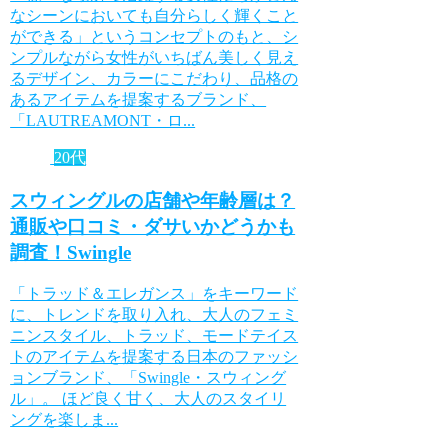
なシーンにおいても自分らしく輝くこと
ができる」というコンセプトのもと、シ
ンプルながら女性がいちばん美しく見え
るデザイン、カラーにこだわり、品格の
あるアイテムを提案するブランド、
「LAUTREAMONT・ロ...
20代
スウィングルの店舗や年齢層は？
通販や口コミ・ダサいかどうかも
調査！Swingle
「トラッド＆エレガンス」をキーワード
に、トレンドを取り入れ、大人のフェミ
ニンスタイル、トラッド、モードテイス
トのアイテムを提案する日本のファッシ
ョンブランド、「Swingle・スウィング
ル」。 ほど良く甘く、大人のスタイリ
ングを楽しま...