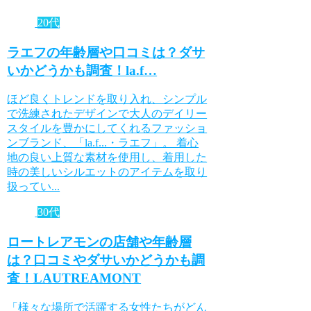
20代
ラエフの年齢層や口コミは？ダサ
いかどうかも調査！la.f…
ほど良くトレンドを取り入れ、シンプル
で洗練されたデザインで大人のデイリー
スタイルを豊かにしてくれるファッショ
ンブランド、「la.f...・ラエフ」。 着心
地の良い上質な素材を使用し、着用した
時の美しいシルエットのアイテムを取り
扱ってい...
30代
ロートレアモンの店舗や年齢層
は？口コミやダサいかどうかも調
査！LAUTREAMONT
「様々な場所で活躍する女性たちがどん