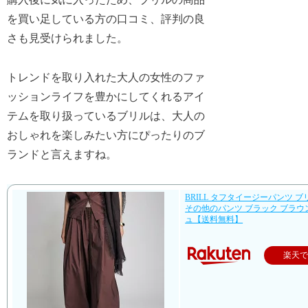
を買い足している方の口コミ、評判の良
さも見受けられました。
トレンドを取り入れた大人の女性のファ
ッションライフを豊かにしてくれるアイ
テムを取り扱っているブリルは、大人の
おしゃれを楽しみたい方にぴったりのブ
ランドと言えますね。
BRILL タフタイージーパンツ ブ
その他のパンツ ブラック ブラウ
ュ【送料無料】
楽天