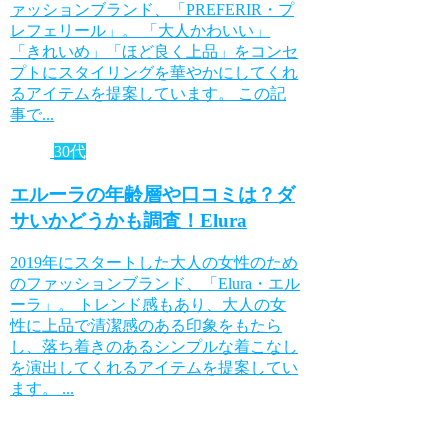
ァッションブランド、「PREFERIR・プ
レフェリール」。 「大人かわいい」
「きれいめ」「ほど良く上品」をコンセ
プトにスタイリングを華やかにしてくれ
るアイテムを提案しています。 この記
事で...
30代
エルーラの年齢層や口コミは？ダ
サいかどうかも調査！Elura
2019年にスタートした大人の女性のため
のファッションブランド、「Elura・エル
ーラ」。 トレンド感もあり、大人の女
性に上品で清潔感のある印象をもたら
し、落ち着きのあるシンプルな着こなし
を演出してくれるアイテムを提案してい
ます。 ...