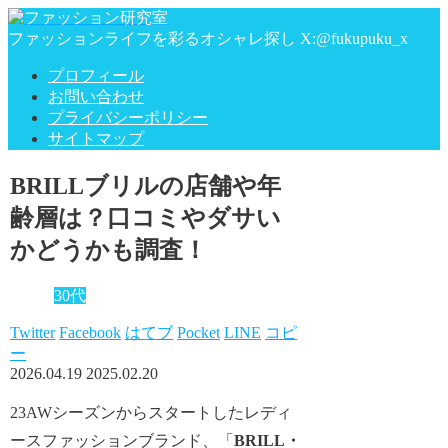
ファッションライフを彩るオシャレ探し X:@fukupuku_x
プロフィール
お問い合わせ
プライバシーポリシー
サイトマップ
BRILLブリルの店舗や年
齢層は？口コミやダサい
かどうかも調査！
30代
Twitter
Facebook
はてブ
Pocket
LINE
コピ
ー
2026.04.19
2025.02.20
23AWシーズンからスタートしたレディ
ースファッションブランド、「
BRILL・