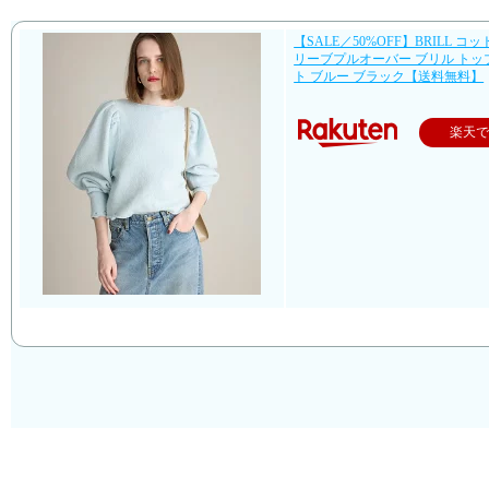
【SALE／50%OFF】BRILL コ
リーブプルオーバー ブリル トッ
ト ブルー ブラック【送料無料】
楽天