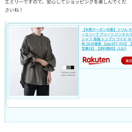
エミリーですので、安心してショッピングを楽しんでくだ
さいね！
【半額クーポン対象】フリル 
ースリーブ プリーツ バンドカラ
シャツ 長袖 トップス ワイド ゆ
秋 2026春夏 【atp307-355】
営業日】【送料無料】ユ込3
楽