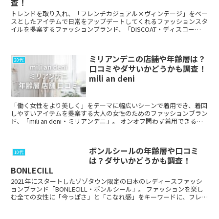
査！
トレンドを取り入れ、「フレンチカジュアル×ヴィンテージ」をベー
スとしたアイテムで日常をアップデートしてくれるファッションスタ
イルを提案するファッションブランド、「DISCOAT・ディスコー
ト」。 さまざまなフィールドで自分らしさを表現...
ミリアンデニの店舗や年齢層は？
20代
口コミやダサいかどうかも調査！
mili an deni
「働く女性をより美しく」をテーマに幅広いシーンで着用でき、着回
しやすいアイテムを提案する大人の女性のためのファッションブラン
ド、「mili an deni・ミリアンデニ」。 オンオフ問わず着用できるト
レンド感のある大人のきれいめカジュ...
ボンルシールの年齢層や口コミ
10代
は？ダサいかどうかも調査！
BONLECILL
2021年にスタートしたゾゾタウン限定の日本のレディースファッシ
ョンブランド「BONLECILL・ボンルシール」。 ファッションを楽し
む全ての女性に「今っぽさ」と「こなれ感」をキーワードに、フレン
チカジュアル、清潔感のあるカジュアルス...