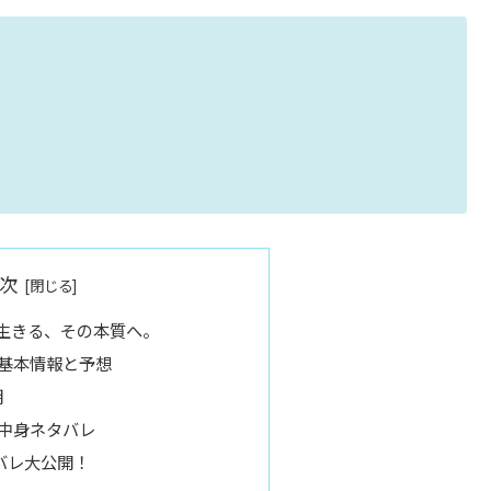
次
く生きる、その本質へ。
袋の基本情報と予想
期
の中身ネタバレ
バレ大公開！