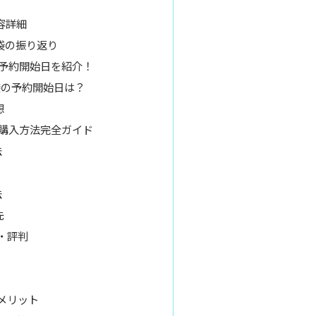
内容詳細
福袋の振り返り
袋の予約開始日を紹介！
福袋の予約開始日は？
想
袋の購入方法完全ガイド
法
法
先
・評判
とメリット