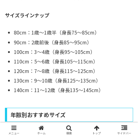
サイズラインナップ
80cm：1歳〜1歳半（身長75〜85cm）
90cm：2歳前後（身長85〜95cm）
100cm：3〜4歳（身長95〜105cm）
110cm：5〜6歳（身長105〜115cm）
120cm：7〜8歳（身長115〜125cm）
130cm：9〜10歳（身長125〜135cm）
140cm：11〜12歳（身長135〜145cm）
年齢別おすすめサイズ
メニュー
ホーム
検索
トップ
サイドバー
お子様の成長は個人差が大きいので、身長を基準に選ぶの