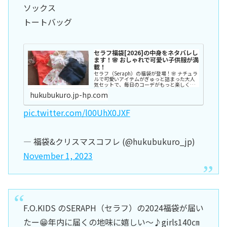
ソックス
トートバッグ
セラフ福袋[2026]の中身をネタバレし
ます！🌸 おしゃれで可愛い子供服が満
載！
セラフ（Seraph）の福袋が登場！🌸 ナチュラ
ルで可愛いアイテムがぎゅっと詰まった大人
気セットで、毎日のコーデがもっと楽しくな
ること間違いなしです🎁✨ ネタバレ画像とと
hukubukuro.jp-hp.com
もにチェックして、お気に入りを
pic.twitter.com/l00UhX0JXF
— 福袋&クリスマスコフレ (@hukubukuro_jp)
November 1, 2023
F.O.KIDS のSERAPH（セラフ）の2024福袋が届い
たー😁年内に届くの地味に嬉しい〜♪girls140㎝