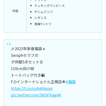
ドッキングワンピース
内容
デニムパンツ
レギンス
長袖Tシャツ
🎉2023年新春福袋👧
Seraphセラフの
子供服5点セット👗
110cm向け🎒
トートバッグ付き🛍️
F.Oインターナショナル正規店🌟
#福袋
https://t.co/cx4xkNqrpr
pic.twitter.com/ShOFXiagAK