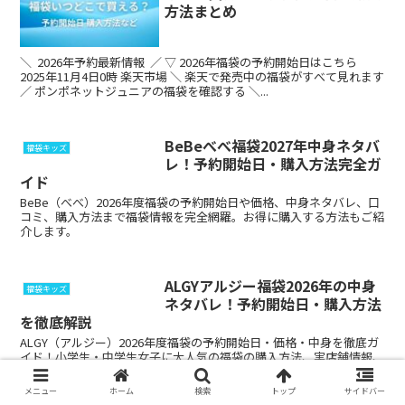
方法まとめ
＼ 2026年予約最新情報 ／ ▽ 2026年福袋の予約開始日はこちら
2025年11月4日0時 楽天市場 ＼ 楽天で発売中の福袋がすべて見れます
／ ポンポネットジュニアの福袋を確認する ＼...
BeBeべべ福袋2027年中身ネタバ
福袋キッズ
レ！予約開始日・購入方法完全ガ
イド
BeBe（べべ）2026年度福袋の予約開始日や価格、中身ネタバレ、口
コミ、購入方法まで福袋情報を完全網羅。お得に購入する方法もご紹
介します。
ALGYアルジー福袋2026年の中身
福袋キッズ
ネタバレ！予約開始日・購入方法
を徹底解説
ALGY（アルジー）2026年度福袋の予約開始日・価格・中身を徹底ガ
イド！小学生・中学生女子に大人気の福袋の購入方法、実店舗情報、
口コミ評判まで！
メニュー
ホーム
検索
トップ
サイドバー