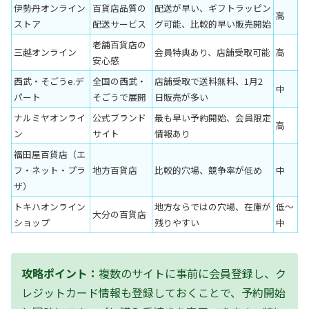
伊勢丹オンライン
百貨店品質の
配送が早い、ギフトラッピン
高
ストア
配送サービス
グ可能、比較的早い販売開始
老舗百貨店の
三越オンライン
会員特典あり、店舗受取可能
高
安心感
西武・そごうe.デ
全国の西武・
店舗受取で送料無料、1月2
中
パート
そごうで展開
日販売が多い
ナルミヤオンライ
公式ブランド
最も早い予約開始、会員限定
高
ン
サイト
情報あり
福田屋百貨店（エ
フ・ネット・プラ
地方百貨店
比較的穴場、競争率が低め
中
ザ）
トキハオンライン
地方ならではの穴場、在庫が
低〜
大分の百貨店
ショップ
残りやすい
中
攻略ポイント：
複数のサイトに事前に会員登録し、ク
レジットカード情報も登録しておくことで、予約開始