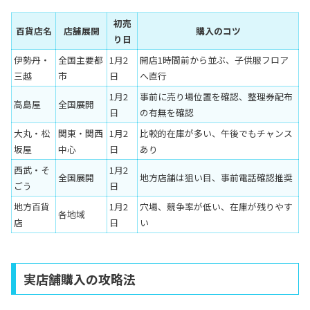
初売
百貨店名
店舗展開
購入のコツ
り日
伊勢丹・
全国主要都
1月2
開店1時間前から並ぶ、子供服フロア
三越
市
日
へ直行
1月2
事前に売り場位置を確認、整理券配布
高島屋
全国展開
日
の有無を確認
大丸・松
関東・関西
1月2
比較的在庫が多い、午後でもチャンス
坂屋
中心
日
あり
西武・そ
1月2
全国展開
地方店舗は狙い目、事前電話確認推奨
ごう
日
地方百貨
1月2
穴場、競争率が低い、在庫が残りやす
各地域
店
日
い
実店舗購入の攻略法