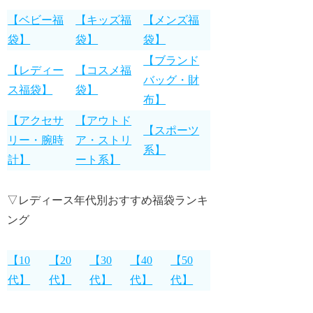
【ベビー福
【キッズ福
【メンズ福
袋】
袋】
袋】
【ブランド
【レディー
【コスメ福
バッグ・財
ス福袋】
袋】
布】
【アクセサ
【アウトド
【スポーツ
リー・腕時
ア・ストリ
系】
計】
ート系】
▽レディース年代別おすすめ福袋ランキ
ング
【10
【20
【30
【40
【50
代】
代】
代】
代】
代】