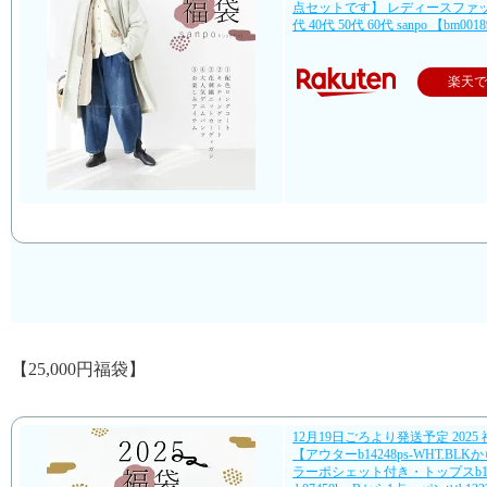
点セットです】 レディースファッ
代 40代 50代 60代 sanpo 【bm001
楽天
【25,000円福袋】
12月19日ごろより発送予定 2025 福袋
【アウターb14248ps-WHT.BLK
ラーポシェット付き・トップスb13