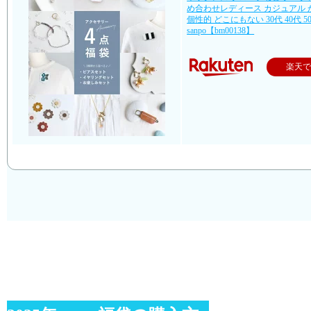
め合わせレディース カジュアル 
個性的 どこにもない 30代 40代 50
sanpo【bm00138】
楽天