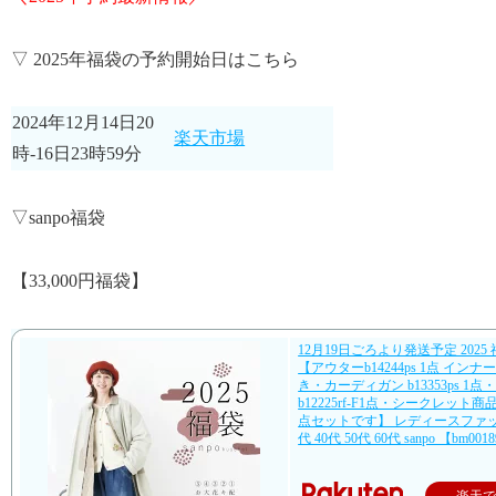
▽ 2025年福袋の予約開始日はこちら
2024年12月14日20
楽天市場
時-16日23時59分
▽sanpo福袋
【33,000円福袋】
12月19日ごろより発送予定 2025 福袋
【アウターb14244ps 1点 イン
き・カーディガン b13353ps 1
b12225rf-F1点・シークレット商
点セットです】 レディースファッ
代 40代 50代 60代 sanpo 【bm001
楽天