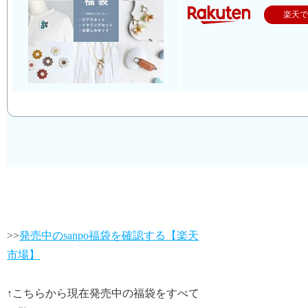
楽天
>>
発売中のsanpo福袋を確認する【楽天
市場】
↑こちらから現在発売中の福袋をすべて