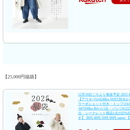
【25,000円福袋】
12月19日ごろより発送予定 2025 福袋
【アウターb14248ps-WHT.BLK
ラーポシェット付き・トップスb13
.b07450ko-Bから1点・パンツb12225
点・シークレット商品1点の計6
す】 30代 40代 50代 60代 sanpo 