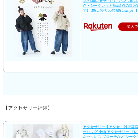
.b07450ko-Bから1点・パンツb12225
点・シークレット商品1点の計6
す】 30代 40代 50代 60代 sanpo 
楽天
【アクセサリー福袋】
アクセサリー【アクセ・雑貨福
ーバッグ 小物 アクセサリー ブ
ネックレス ブローチなど シーク