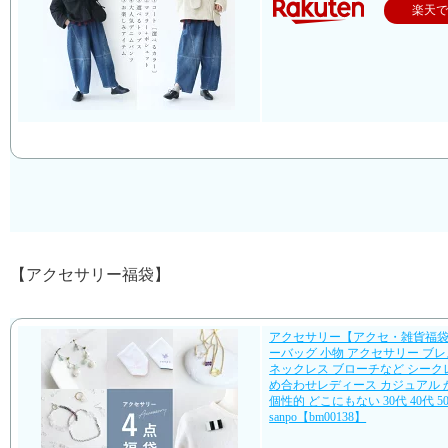
楽天
【アクセサリー福袋】
アクセサリー【アクセ・雑貨福
ーバッグ 小物 アクセサリー ブ
ネックレス ブローチなど シーク
め合わせレディース カジュアル 
個性的 どこにもない 30代 40代 50
sanpo【bm00138】