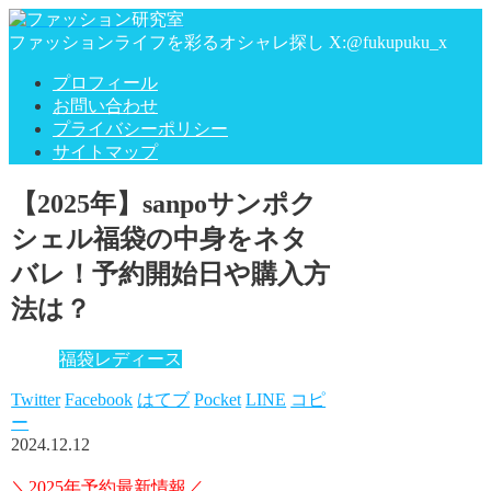
ファッションライフを彩るオシャレ探し X:@fukupuku_x
プロフィール
お問い合わせ
プライバシーポリシー
サイトマップ
【2025年】sanpoサンポク
シェル福袋の中身をネタ
バレ！予約開始日や購入方
法は？
福袋レディース
Twitter
Facebook
はてブ
Pocket
LINE
コピ
ー
2024.12.12
＼2025年予約最新情報／