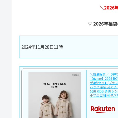
＼202
▽ 2026年
2024年11月28日11時
＼数量限定／【予約販
【riziere】2026 B
デ4点セット(プラス
バッグ 福袋 男の子
兄弟 KIDS 子供 
小学生 幼稚園 低学