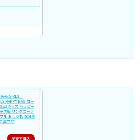
売:GIRLS】
IRLS HAPPY BAG コー
2点)キッズ ハッピー
 子供服 リンクコーデ
シンプル おしゃれ 保育園
年 高学年
楽天で購入