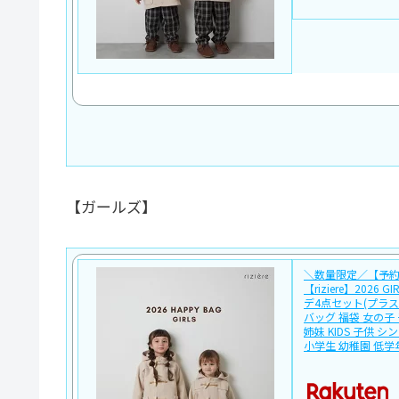
【ガールズ】
＼数量限定／【予約販
【riziere】2026 G
デ4点セット(プラス
バッグ 福袋 女の子
姉妹 KIDS 子供 
小学生 幼稚園 低学