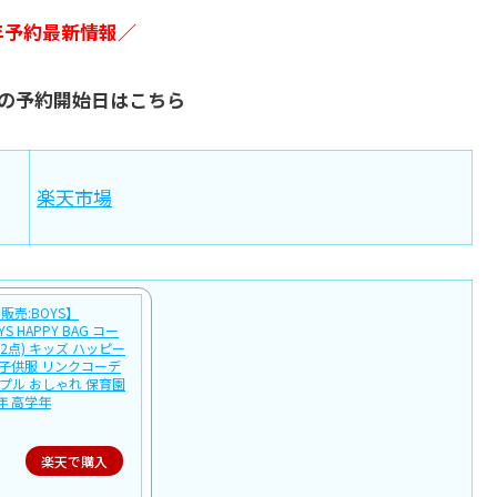
6年予約最新情報／
福袋の予約開始日はこちら
楽天市場
売:BOYS】
OYS HAPPY BAG コー
2点) キッズ ハッピー
 子供服 リンクコーデ
シンプル おしゃれ 保育園
年 高学年
楽天で購入