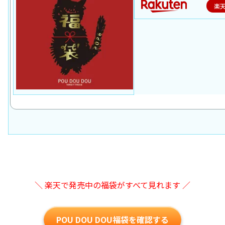
楽
＼ 楽天で発売中の福袋がすべて見れます ／
POU DOU DOU福袋を確認する