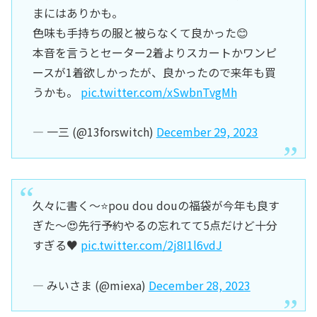
まにはありかも。
色味も手持ちの服と被らなくて良かった😊
本音を言うとセーター2着よりスカートかワンピ
ースが1着欲しかったが、良かったので来年も買
うかも。
pic.twitter.com/xSwbnTvgMh
— 一三 (@13forswitch)
December 29, 2023
久々に書く〜⭐️pou dou douの福袋が今年も良す
ぎた〜😍先行予約やるの忘れてて5点だけど十分
すぎる♥️
pic.twitter.com/2j8I1l6vdJ
— みいさま (@miexa)
December 28, 2023