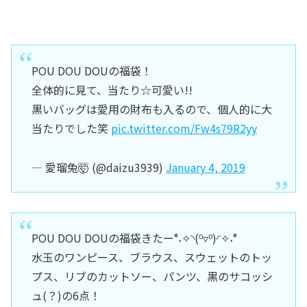
POU DOU DOUの福袋！
全体的に見て、当たり☆可愛い!!
黒いバッグは愛用の財布も入るので、個人的に大
当たりでした笑
pic.twitter.com/Fw4s79R2yy
— 愛瑠兔🤯 (@daizu3939)
January 4, 2019
POU DOU DOUの福袋きたー°˖✧◝(⁰▿⁰)◜✧˖°
水玉のワンピース、ブラウス、スウェットのトッ
プス、リブのカットソー、パンツ、黒のサコッシ
ュ(？)の6点！