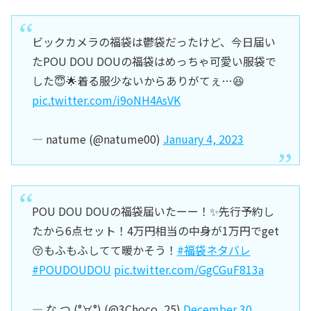
ビックカメラの福袋は鬱袋だったけど、今日届い
たPOU DOU DOUの福袋はめっちゃ可愛い服袋で
した😇🌟着る服少ないからありがてぇ…😆
pic.twitter.com/i9oNH4AsVK
— natume (@natume00)
January 4, 2023
POU DOU DOUの福袋届いたーー！✨️先行予約し
たから6点セット！4万円相当の中身が1万円でget
😚もふもふしてて暖かそう！
#福袋ネタバレ
#POUDOUDOU
pic.twitter.com/GgCGuF813a
— な つ (°∀°) (@3Choco_25)
December 30,