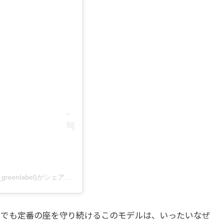
UNITED ARROWS グリーンレーベルリラクシング(@ua_greenlabel)がシェアした投稿
る中でも定番の座を守り続けるこのモデルは、いったいなぜ