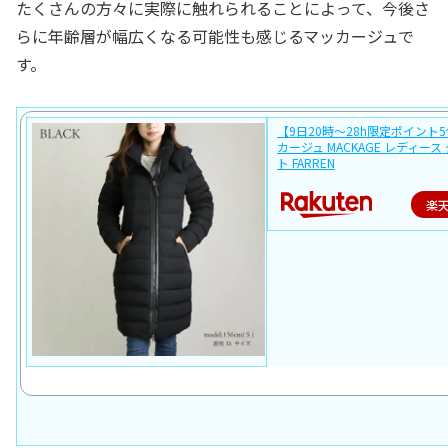
たくさんの方々に実際に触れられることによって、今後さ
らに年齢層が幅広くなる可能性も感じるマッカージュで
す。
【9日20時〜28h限定ポイント5
カージュ MACKAGE レディース
ト FARREN
楽