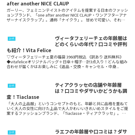
after another NICE CLAUP
ガーリー、フェミニンテイストのアイテムを提案する日本のファッシ
ョンブランド、「one after another NICE CLAUP・ワンアフターアナ
ザーナイスクラップ」。通称「ナイクラ」。 甘めで可愛い、それで
いて美しいファッショ...
ヴィータフェリーチェの年齢層は
20代
どのくらいの年代？口コミや評判
も紹介！Vita Felice
▽ヴィータフェリーチェ夏の福袋 3960円税込 《訳あり 送料無料》
◆vitafeliceオリジナルバッグ＋日傘＋帽子…計3点入り！どんな組み
合わせが届くかはお楽しみに《返品・交換・キャンセル・中身...
ティアクラッセの店舗や年齢層
30代
は？口コミやダサいかどうかも調
査！Tiaclasse
「大人の上品服」というコンセプトのもと、年齢と共に品格を重ねて
いく大人の女性に向けた上品で大人かわいいきれいめスタイルをご提
案するファッションブランド、「Tiaclasse・ティアクラッセ」。 ト
レンドを取り入れたアイテムから、ベーシ...
ラエフの年齢層や口コミは？ダサ
20代