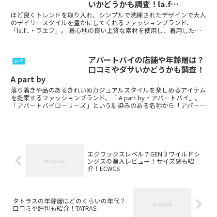
いかどうかも調査！la.f…
ほど良くトレンドを取り入れ、シンプルで洗練されたデザインで大人
のデイリースタイルを豊かにしてくれるファッションブランド、
「la.f...・ラエフ」。 着心地の良い上質な素材を使用し、着用した時
の美しいシルエットのアイテムを取り扱ってい...
アパートバイの店舗や年齢層は？
30代
口コミやダサいかどうかも調査！
A part by
落ち着きや品のあるきれいめカジュアルスタイルを楽しめるアイテム
を提案するファッションブランド、「 A part by・アパートバイ」。
「アパートバイローリーズ」という馴染みのある名称から「アパート
バイ」に変更になりました。 凛...
エクワックスレベル７GEN３ワイルドシ
ングスの購入レビュー！サイズ感も紹
介！ECWCS
タトラスの年齢層はどのくらいの年代？
口コミや評判も紹介！TATRAS