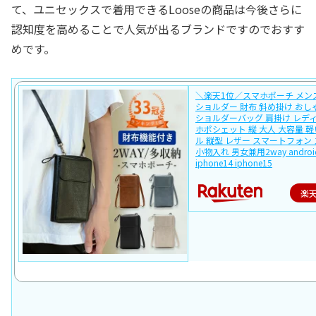
て、ユニセックスで着用できるLooseの商品は今後さらに
認知度を高めることで人気が出るブランドですのでおすす
めです。
＼楽天1位／スマホポーチ メン
ショルダー 財布 斜め掛け おし
ショルダーバッグ 肩掛け レディ
ホポシェット 縦 大人 大容量 軽
ル 縦型 レザー スマートフォン
小物入れ 男女兼用2way androi
iphone14 iphone15
楽