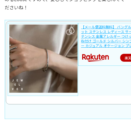
ださいね！
【メール便送料無料】 バングル
ット ステンレス レディース サ
テンレス 金属アレルギー つけ
ね付け ゴールド シルバー シン
ー カジュアル オケージョン プ
楽