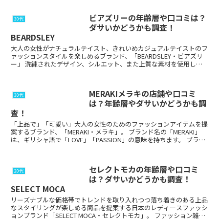
ビアズリーの年齢層や口コミは？
30代
ダサいかどうかも調査！
BEARDSLEY
大人の女性がナチュラルテイスト、きれいめカジュアルテイストのフ
ァッションスタイルを楽しめるブランド、「BEARDSLEY・ビアズリ
ー」 洗練されたデザイン、シルエット、また上質な素材を使用し、
着心地の良い商品を取り扱っており、幅広い世...
MERAKIメラキの店舗や口コミ
30代
は？年齢層やダサいかどうかも調
査！
「上品で」「可愛い」大人の女性のためのファッションアイテムを提
案するブランド、「MERAKI・メラキ」。 ブランド名の「MERAKI」
は、ギリシャ語で「LOVE」「PASSION」の意味を持ちます。 ブラン
ド名の通り、愛と情熱を...
セレクトモカの年齢層や口コミ
20代
は？ダサいかどうかも調査！
SELECT MOCA
リーズナブルな価格帯でトレンドを取り入れつつ落ち着きのある上品
なスタイリングが楽しめる商品を提案する日本のレディースファッシ
ョンブランド「SELECT MOCA・セレクトモカ」。 ファッション雑