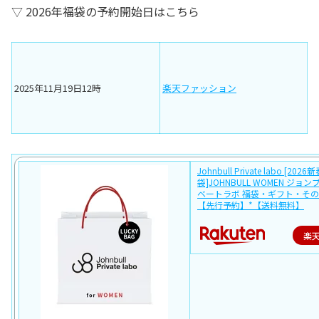
▽ 2026年福袋の予約開始日はこちら
2025年11月19日12時
楽天ファッション
Johnbull Private labo [2026
袋]JOHNBULL WOMEN ジョ
ベートラボ 福袋・ギフト・その
【先行予約】*【送料無料】
楽