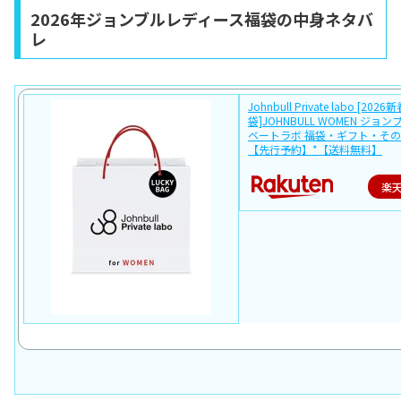
2026年ジョンブルレディース福袋の中身ネタバ
レ
Johnbull Private labo [2026
袋]JOHNBULL WOMEN ジョ
ベートラボ 福袋・ギフト・その
【先行予約】*【送料無料】
楽