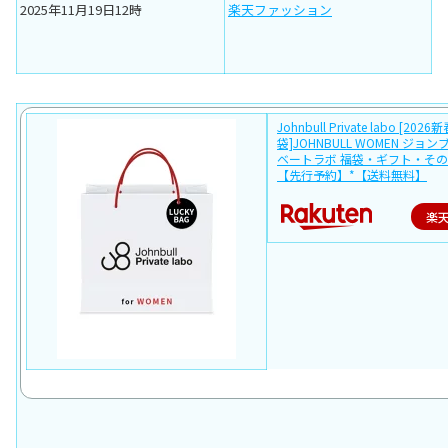
2025年11月19日12時
楽天ファッション
Johnbull Private labo [2026
袋]JOHNBULL WOMEN ジョ
ベートラボ 福袋・ギフト・その
【先行予約】*【送料無料】
楽