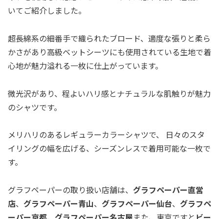
いてご紹介しました。
超長綿系の細番手で織られたブロード、適度な張りと柔ら
かさがあり高級ベットシーツにも使用されている生地で着
心地が魅力溢れる一枚に仕上がっています。
微光沢があり、程よいハリ感とナチュラルな肌触りが魅力
のシャツです。
メリハリのあるレギュラーカラーシャツで、 日々のスタ
イリングの幅を広げる、シーズンレスで着用可能な一枚で
す。
グラフペーパーの取り扱い店舗は、
グラフペーパー直営
店
、
グラフペーパー青山
、
グラフペーパー仙台
、
グラフペ
ーパー京都
、
グラフペーパー名古屋
また、東京ですと
ビー