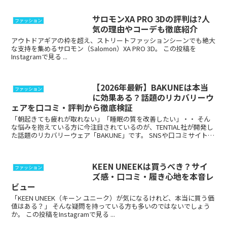
サロモンXA PRO 3Dの評判は?人
ファッション
気の理由やコーデも徹底紹介
アウトドアギアの枠を超え、ストリートファッションシーンでも絶大
な支持を集めるサロモン（Salomon）XA PRO 3D。 この投稿を
Instagramで見る ...
【2026年最新】BAKUNEは本当
ファッション
に効果ある？話題のリカバリーウ
ェアを口コミ・評判から徹底検証
「朝起きても疲れが取れない」「睡眠の質を改善したい」・・ そん
な悩みを抱えている方に今注目されているのが、TENTIAL社が開発し
た話題のリカバリーウェア「BAKUNE」です。 SNSや口コミサイトで
話題になっているBAKUNE...
KEEN UNEEKは買うべき？サイ
ファッション
ズ感・口コミ・履き心地を本音レ
ビュー
「KEEN UNEEK（キーン ユニーク）が気になるけれど、本当に買う価
値はある？」 そんな疑問を持っている方も多いのではないでしょう
か。 この投稿をInstagramで見る ...