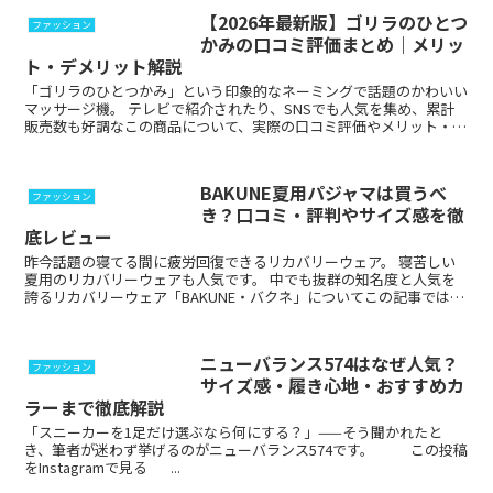
【2026年最新版】ゴリラのひとつ
ファッション
かみの口コミ評価まとめ｜メリッ
ト・デメリット解説
「ゴリラのひとつかみ」という印象的なネーミングで話題のかわいい
マッサージ機。 テレビで紹介されたり、SNSでも人気を集め、累計
販売数も好調なこの商品について、実際の口コミ評価やメリット・デ
メリットを詳しく解説します。 ゴリラのひとつ...
BAKUNE夏用パジャマは買うべ
ファッション
き？口コミ・評判やサイズ感を徹
底レビュー
昨今話題の寝てる間に疲労回復できるリカバリーウェア。 寝苦しい
夏用のリカバリーウェアも人気です。 中でも抜群の知名度と人気を
誇るリカバリーウェア「BAKUNE・バクネ」についてこの記事ではご
紹介いたします。 ...
ニューバランス574はなぜ人気？
ファッション
サイズ感・履き心地・おすすめカ
ラーまで徹底解説
「スニーカーを1足だけ選ぶなら何にする？」——そう聞かれたと
き、筆者が迷わず挙げるのがニューバランス574です。 この投稿
をInstagramで見る ...