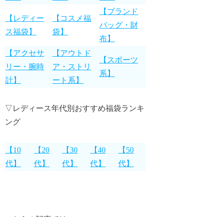
【ブランド
【レディー
【コスメ福
バッグ・財
ス福袋】
袋】
布】
【アクセサ
【アウトド
【スポーツ
リー・腕時
ア・ストリ
系】
計】
ート系】
▽レディース年代別おすすめ福袋ランキ
ング
【10
【20
【30
【40
【50
代】
代】
代】
代】
代】