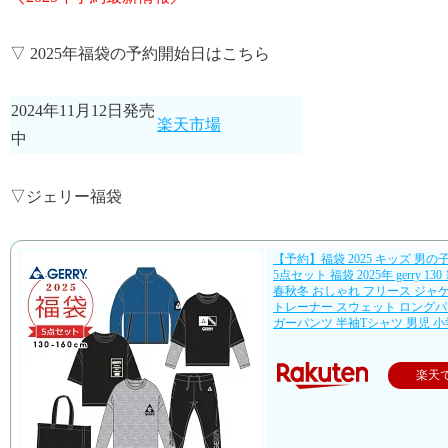
▽ 2025年福袋の予約開始日はこちら
2024年11月12日発売
楽天市場
中
▽ジェリー福袋
【予約】福袋 2025 キッズ 男の
5点セット 福袋 2025年 gerry 130 14
春秋冬 おしゃれ フリース ジャ
トレーナー スウェット ロングパ
ガーパンツ 半袖Tシャツ 男児 小
楽天