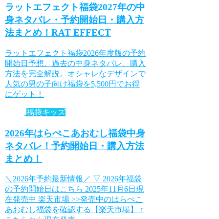
ラットエフェクト福袋2027年の中
身ネタバレ・予約開始日・購入方
法まとめ！RAT EFFECT
ラットエフェクト福袋2026年度版の予約
開始日予想、過去の中身ネタバレ、購入
方法を完全解説。オシャレなデザインで
人気の男の子向け福袋を5,500円でお得
にゲット！
福袋キッズ
2026年はらぺこあおむし福袋中身
ネタバレ！予約開始日・購入方法
まとめ！
＼2026年予約最新情報／ ▽ 2026年福袋
の予約開始日はこちら 2025年11月6日現
在発売中 楽天市場 >>発売中のはらぺこ
あおむし福袋を確認する【楽天市場】 ↑