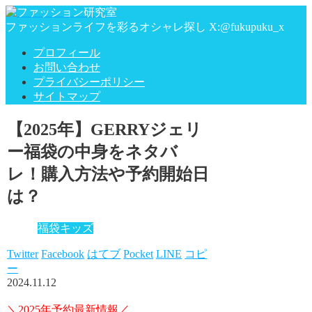
ファッションライフを彩るオシャレ探し X:@fukupuku_x
プロフィール
お問い合わせ
プライバシーポリシー
サイトマップ
【2025年】GERRYジェリ
ー福袋の中身をネタバ
レ！購入方法や予約開始日
は？
福袋キッズ
Twitter
Facebook
はてブ
Pocket
LINE
コピ
ー
2024.11.12
＼2025年予約最新情報／