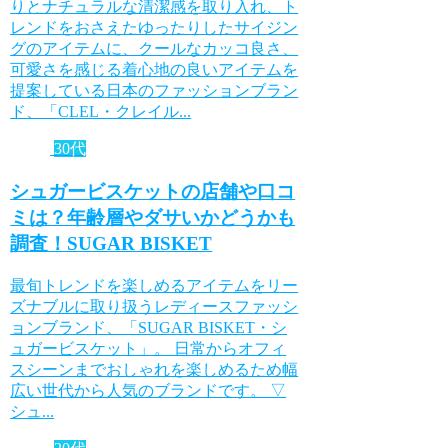
りとナチュラルな清潔感を取り入れ、ト
レンドをおさえたゆったりしたサイジン
グのアイテムに、クールなカッコ良さ、
可愛さを感じる着心地の良いアイテムを
提案している日本のファッションブラン
ド、「CLEL・クレイル...
30代
シュガービスケットの店舗や口コ
ミは？年齢層やダサいかどうかも
調査！SUGAR BISKET
最旬トレンドを楽しめるアイテムをリー
ズナブルに取り扱うレディースファッシ
ョンブランド、「SUGAR BISKET・シ
ュガービスケット」。 日常からオフィ
スシーンまでおしゃれを楽しめるため幅
広い世代から人気のブランドです。 ▽
シュ...