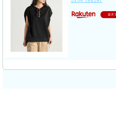
ットソー （ブラック）
楽天