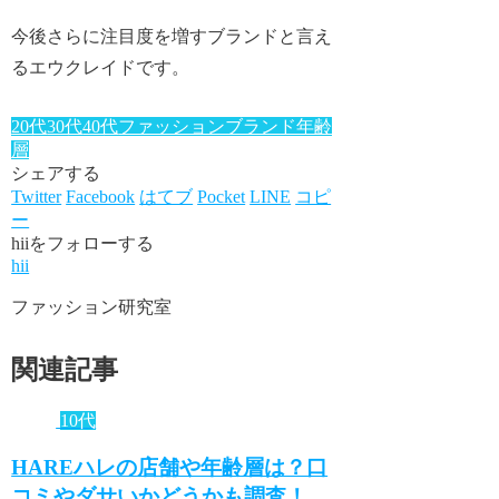
今後さらに注目度を増すブランドと言え
るエウクレイドです。
20代
30代
40代
ファッションブランド年齢
層
シェアする
Twitter
Facebook
はてブ
Pocket
LINE
コピ
ー
hiiをフォローする
hii
ファッション研究室
関連記事
10代
HAREハレの店舗や年齢層は？口
コミやダサいかどうかも調査！