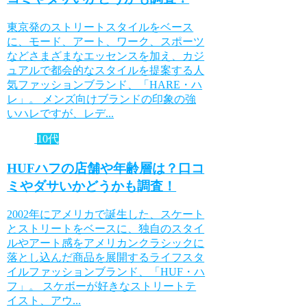
東京発のストリートスタイルをベース
に、モード、アート、ワーク、スポーツ
などさまざまなエッセンスを加え、カジ
ュアルで都会的なスタイルを提案する人
気ファッションブランド、「HARE・ハ
レ」。 メンズ向けブランドの印象の強
いハレですが、レデ...
10代
HUFハフの店舗や年齢層は？口コ
ミやダサいかどうかも調査！
2002年にアメリカで誕生した、スケート
とストリートをベースに、独自のスタイ
ルやアート感をアメリカンクラシックに
落とし込んだ商品を展開するライフスタ
イルファッションブランド、「HUF・ハ
フ」。 スケボーが好きなストリートテ
イスト、アウ...