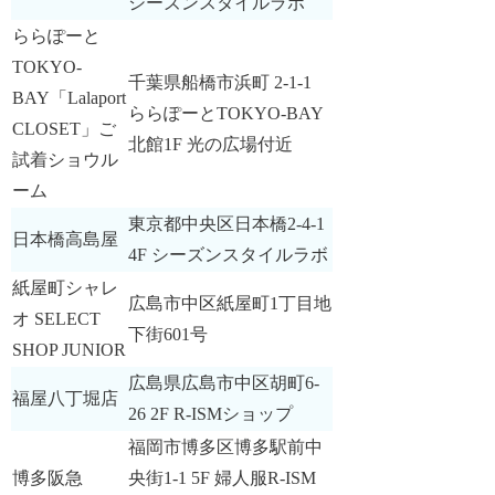
シーズンスタイルラボ
ららぽーと
TOKYO-
千葉県船橋市浜町 2-1-1
BAY「Lalaport
ららぽーとTOKYO-BAY
CLOSET」ご
北館1F 光の広場付近
試着ショウル
ーム
東京都中央区日本橋2-4-1
日本橋高島屋
4F シーズンスタイルラボ
紙屋町シャレ
広島市中区紙屋町1丁目地
オ SELECT
下街601号
SHOP JUNIOR
広島県広島市中区胡町6-
福屋八丁堀店
26 2F R-ISMショップ
福岡市博多区博多駅前中
博多阪急
央街1-1 5F 婦人服R-ISM