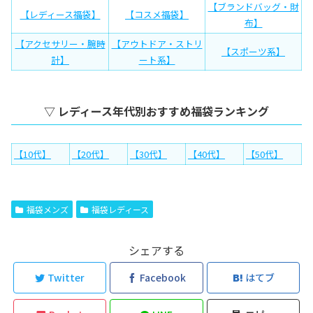
【ブランドバッグ・財
【レディース福袋】
【コスメ福袋】
布】
【アクセサリー・腕時
【アウトドア・ストリ
【スポーツ系】
計】
ート系】
▽ レディース年代別おすすめ福袋ランキング
【10代】
【20代】
【30代】
【40代】
【50代】
福袋メンズ
福袋レディース
シェアする
Twitter
Facebook
はてブ