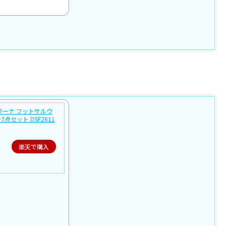
ラソラーナ フットサルウ
計7点セット DSF2611
楽天で購入