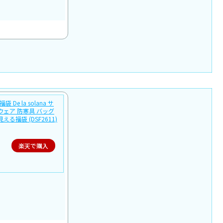
 De la solana サ
ウェア 防寒具 バッグ
る福袋 (DSF2611)
楽天で購入