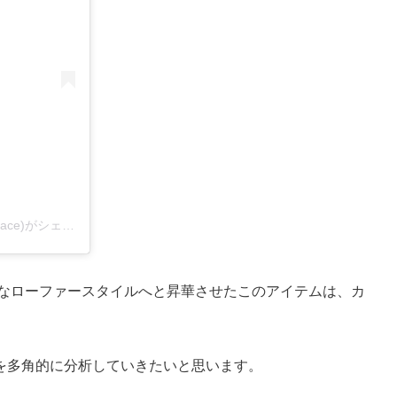
PRECIOUS PLACE 【Import Sneaker Select Shop】(@precious_place)がシェアした投稿
ンなローファースタイルへと昇華させたこのアイテムは、カ
を多角的に分析していきたいと思います。