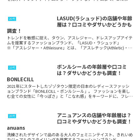
のあるアイテムを...
LASUD(ラシュッド)の店舗や年齢
20代
層は？口コミやダサいかどうかも
調査！
トレンドを敏感に捉え、タウン、アスレジャー、ドレスアップアイテ
ムを提案するファッションブランド、「LASUD・ラシュッド」
※「アスレジャー・Athleisure」とは、「アスレチック(Athletic)・運
動競技」と「レジャー(Le...
ボンルシールの年齢層や口コミ
10代
は？ダサいかどうかも調査！
BONLECILL
2021年にスタートしたゾゾタウン限定の日本のレディースファッシ
ョンブランド「BONLECILL・ボンルシール」。 ファッションを楽し
む全ての女性に「今っぽさ」と「こなれ感」をキーワードに、フレン
チカジュアル、清潔感のあるカジュアルス...
アニュアンスの店舗や年齢層は？
20代
口コミやダサいかどうかも調査！
anuans
洗練されたデザインで品のある大人のフェミニンテイスト、きれいめ
カジュアルのスタイリングを提案するファッションブランド