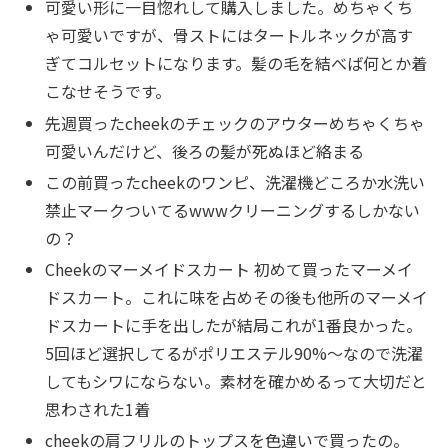
可愛い形に一目惚れして購入しました。めちゃくち
ゃ可愛いですが、骨ストにはタートルネックが高す
ぎてコルセットになります。髪の毛を結べば何とか着
こなせそうです。
先週買ったcheekのチェックのアウターめちゃくちゃ
可愛いんだけど、後ろの髪が死ぬほど絡まる
この前買ったcheekのワンピ、洗濯機どころか水洗い
禁止マークついてるwwwクリーニングするしかない
の？
Cheekのマーメイドスカート 初めて買ったマーメイ
ドスカート。これに味を占めその後も他所のマーメイ
ドスカートに手を出したが結局これが1番良かった。
5回ほど選択してるがポリエステル90%〜なので洗濯
してもシワにならない。素材を確かめるって大切だと
思わされた1着
cheekの肩フリルのトップスを色違いで買ったの。