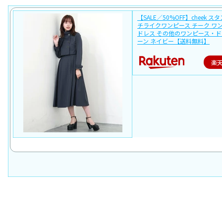
【SALE／50%OFF】cheek 
チライクワンピース チーク ワ
ドレス その他のワンピース・ド
ーン ネイビー【送料無料】
楽