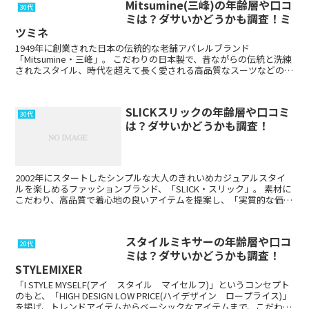
Mitsumine(三峰)の年齢層や口コ
30代
ミは？ダサいかどうかも調査！ミ
ツミネ
1949年に創業された日本の伝統的な老舗アパレルブランド
「Mitsumine・三峰」。 こだわりの日本製で、昔ながらの伝統と洗練
されたスタイル、時代を超えて長く愛される高品質なスーツなどのメ
ンズアイテム、レディースアイテムを取り扱って...
SLICKスリックの年齢層や口コミ
30代
は？ダサいかどうかも調査！
2002年にスタートしたシンプルな大人のきれいめカジュアルスタイ
ルを楽しめるファッションブランド、「SLICK・スリック」。 素材に
こだわり、高品質で着心地の良いアイテムを提案し、「実質的な価値
のある服」を取り扱っています。 S...
スタイルミキサーの年齢層や口コ
20代
ミは？ダサいかどうかも調査！
STYLEMIXER
「I STYLE MYSELF(アイ スタイル マイセルフ)」というコンセプト
のもと、「HIGH DESIGN LOW PRICE(ハイデザイン ロープライス)」
を掲げ、トレンドアイテムからベーシックなアイテムまで、こだわり