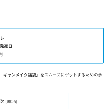
バレ
や発売日
判
「
キャンメイク福袋
」をスムーズにゲットするための参
次