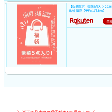
【数量限定】豪華5点入り 2026 
BAG 福袋【予約/1月上旬】
楽
＼ 楽天で発売中の福袋がすべて見れます ／