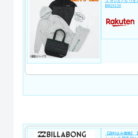
ズ カジュアル ウェ
BM25120
【送料込み価格】
ン メンズ 福袋 BILL