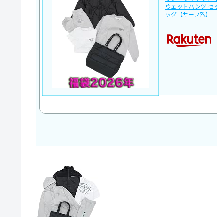
ウェットパンツ セ
ッグ【サーフ系】