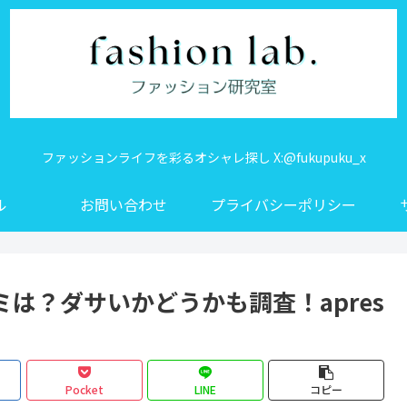
ファッションライフを彩るオシャレ探し X:@fukupuku_x
ル
お問い合わせ
プライバシーポリシー
は？ダサいかどうかも調査！apres
Pocket
LINE
コピー