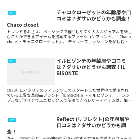
チャコクローゼットの年齢層や口
20代
コミは？ダサいかどうかも調査！
Chaco closet
トレンドをおさえ、ベーシックで着回しやすく大人カジュアルを楽し
むことができるアイテムを提案するファッションブランド、「Chaco
closet・チャコクローゼット」。 デイリーファッションを楽しむア
イテムやリーズナブルに購入できる人気...
イルビゾンテの年齢層や口コミ
10代
は？ダサいかどうかも調査！IL
BISONTE
1970年にイタリアのフィレンツェでスタートした世界中で愛用され
ている上質な革製品ブランド「IL BISONTE ・イルビゾンテ」。 シン
プルなデザインでユニセックスで使用できるレザーアイテムは、職人
さんによる手作りで世界中で支持され...
Reflect (リフレクト)の年齢層や
30代
口コミは？ダサいかどうかも調
査！
キャリアの自分と、その他の自分を両立する女性を応援するファッシ