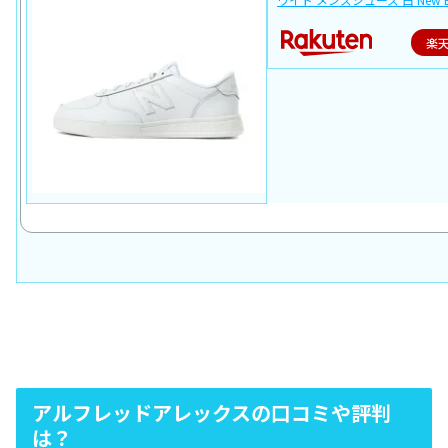
楽
アルフレッドアレックスの口コミや評判
は？